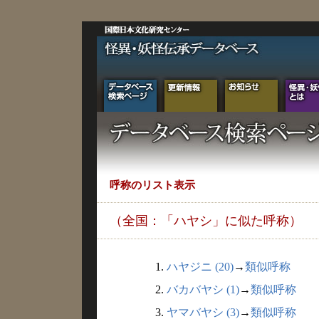
呼称のリスト表示
（全国：「ハヤシ」に似た呼称）
1.
ハヤジニ (20)
→
類似呼称
2.
バカバヤシ (1)
→
類似呼称
3.
ヤマバヤシ (3)
→
類似呼称