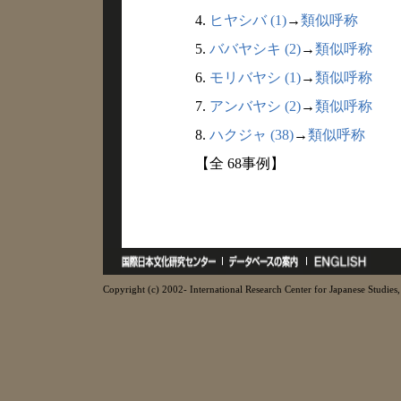
4.
ヒヤシバ (1)
→
類似呼称
5.
ババヤシキ (2)
→
類似呼称
6.
モリバヤシ (1)
→
類似呼称
7.
アンバヤシ (2)
→
類似呼称
8.
ハクジャ (38)
→
類似呼称
【全 68事例】
Copyright (c) 2002- International Research Center for Japanese Studies, 