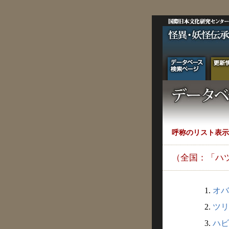
呼称のリスト表示
（全国：「ハ
1.
オバ
2.
ツリ
3.
ハビ