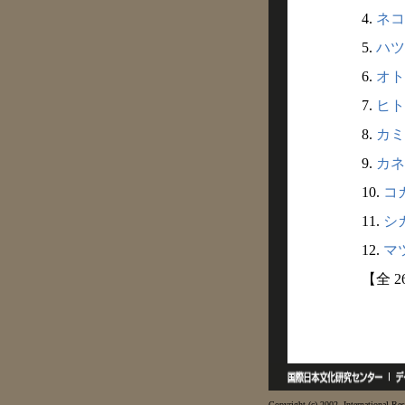
4.
ネコ
5.
ハツ
6.
オト
7.
ヒト
8.
カミ
9.
カネ
10.
コガ
11.
シカ
12.
マツ
【全 
Copyright (c) 2002- International Res