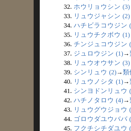
32.
ホウリョウシン (3)
33.
リュウジャシン (2)
34.
ハチビラコウジン (
35.
リュウチクボウ (1)
36.
チンジュコウジン (
37.
ジュロウジン (1)
→
38.
リュウオウサン (3)
39.
シンリュウ (2)
→
類
40.
リュウノシタ (1)
→
41.
シンヨドンリュウ (
42.
ハチノタロウ (4)
→
43.
リュウグウジョウ (
44.
ゴロウダユウババ (
45.
フクチシチダユウ (