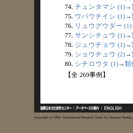
74.
チュンタマシ (1)
→
75.
ウバウチイシ (1)
→
76.
リュウグウダー (1)
77.
サンシチュウ (1)
→
78.
ジュウチョウ (1)
→
79.
ショウチュウ (2)
→
80.
シチロウタ (1)
→
類
【全 269事例】
Copyright (c) 2002- International Research Center for Japanese Studies, 