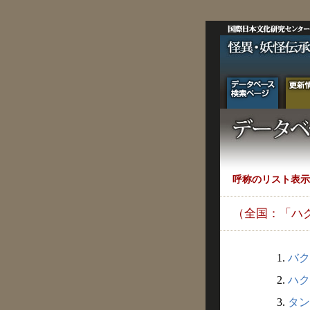
呼称のリスト表示
（全国：「ハ
1.
バク
2.
ハク
3.
タン