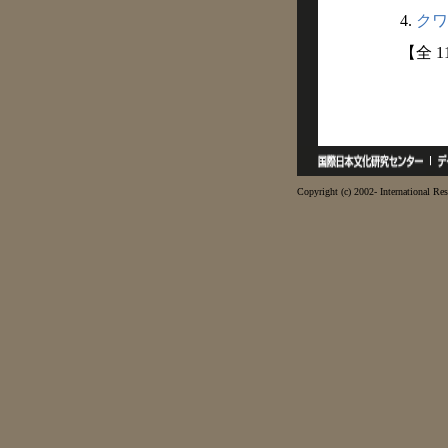
4.
クワ
【全 
Copyright (c) 2002- International Res