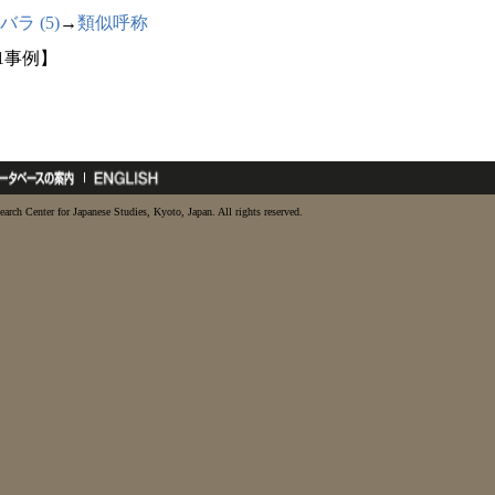
バラ (5)
→
類似呼称
11事例】
earch Center for Japanese Studies, Kyoto, Japan. All rights reserved.