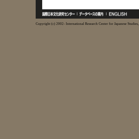
Copyright (c) 2002- International Research Center for Japanese Studies, 