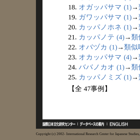
18.
オガッパサマ (1)
→
19.
ガワッパサマ (1)
→
20.
カッパノホネ (1)
→
21.
カッパノテ (4)
→
類
22.
オバヅカ (1)
→
類似
23.
オカッパサマ (4)
→
24.
ババノカオ (1)
→
類
25.
カッパノミズ (1)
→
【全 47事例】
Copyright (c) 2002- International Research Center for Japanese Studies, 