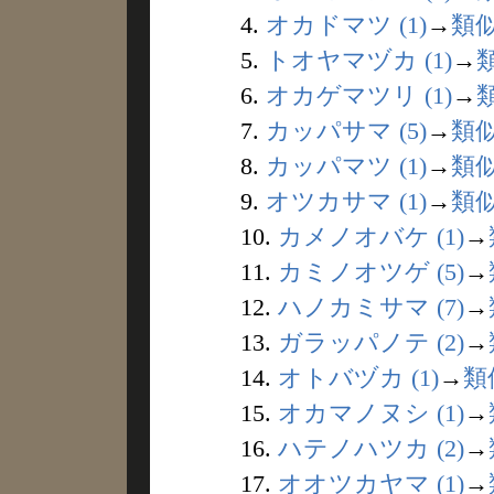
4.
オカドマツ (1)
→
類
5.
トオヤマヅカ (1)
→
6.
オカゲマツリ (1)
→
7.
カッパサマ (5)
→
類
8.
カッパマツ (1)
→
類
9.
オツカサマ (1)
→
類
10.
カメノオバケ (1)
→
11.
カミノオツゲ (5)
→
12.
ハノカミサマ (7)
→
13.
ガラッパノテ (2)
→
14.
オトバヅカ (1)
→
類
15.
オカマノヌシ (1)
→
16.
ハテノハツカ (2)
→
17.
オオツカヤマ (1)
→