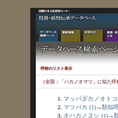
呼称のリスト表示
（全国：「ハカノオマツ」に似た呼
1.
マッパダカノオトコ (
2.
マツバカ (1)
→
類似
3.
オハカノヌシ (1)
→