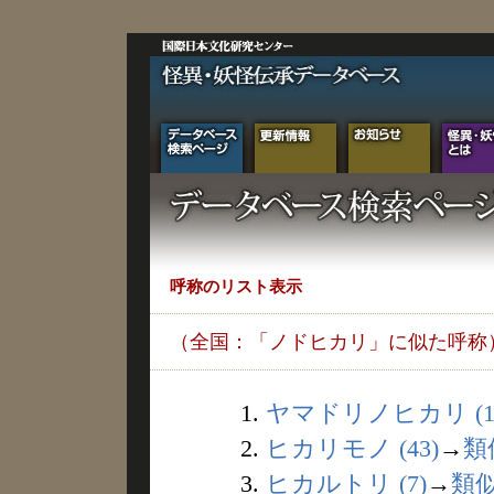
呼称のリスト表示
（全国：「ノドヒカリ」に似た呼称
1.
ヤマドリノヒカリ (1
2.
ヒカリモノ (43)
→
類
3.
ヒカルトリ (7)
→
類