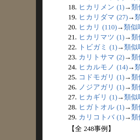
18.
ヒカリメン (1)
→
類
19.
ヒカリダマ (27)
→
20.
ヒカリ (110)
→
類似
21.
ヒカリマツ (1)
→
類
22.
トビガミ (1)
→
類似
23.
カリトサマ (2)
→
類
24.
ヒカルモノ (14)
→
25.
コドモガリ (1)
→
類
26.
ノジアガリ (1)
→
類
27.
ヒカギリ (1)
→
類似
28.
ヒガトオル (1)
→
類
29.
カリコトバ (1)
→
類
【全 248事例】