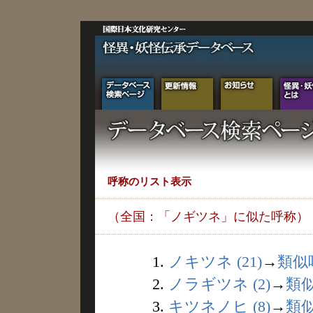
呼称のリスト表示
（全国：「ノギツネ」に似た呼称）
1.
ノキツネ (21)
→
類似
2.
ノラギツネ (2)
→
類
3.
キツネノヒ (8)
→
類