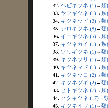
32.
ヘビギツネ (1)
→
類
33.
ヤブギツネ (1)
→
類
34.
キツネッビ (3)
→
類
35.
シロキツネ (8)
→
類
36.
イエギツネ (5)
→
類
37.
キツネカイ (1)
→
類
38.
ツリギツネ (1)
→
類
39.
キツネツリ (1)
→
類
40.
キツネマド (1)
→
類
41.
キツネッコ (2)
→
類
42.
キツネヅギ (2)
→
類
43.
ヒトギツネ (7)
→
類
44.
クダキツネ (17)
→
45.
キツネイワ (1)
→
類