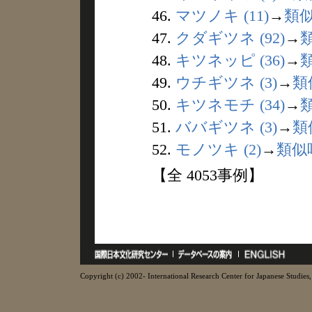
46.
マツノキ (11)
→
類
47.
クダギツネ (92)
→
48.
キツネッピ (36)
→
49.
ウチギツネ (3)
→
類
50.
キツネモチ (34)
→
51.
ババギツネ (3)
→
類
52.
モノツキ (2)
→
類似
【全 4053事例】
Copyright (c) 2002- International Research Center for Japanese Studies, 