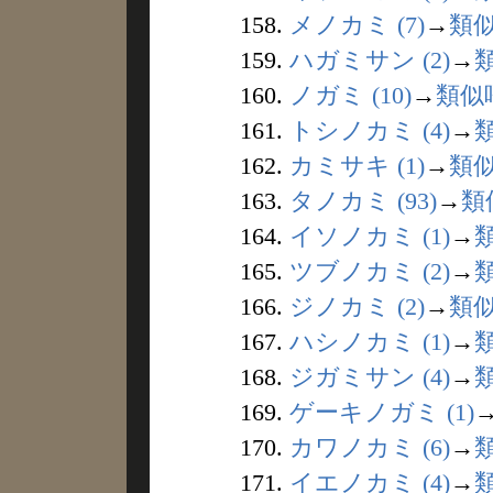
158.
メノカミ (7)
→
類
159.
ハガミサン (2)
→
160.
ノガミ (10)
→
類似
161.
トシノカミ (4)
→
162.
カミサキ (1)
→
類
163.
タノカミ (93)
→
類
164.
イソノカミ (1)
→
165.
ツブノカミ (2)
→
166.
ジノカミ (2)
→
類
167.
ハシノカミ (1)
→
168.
ジガミサン (4)
→
169.
ゲーキノガミ (1)
170.
カワノカミ (6)
→
171.
イエノカミ (4)
→