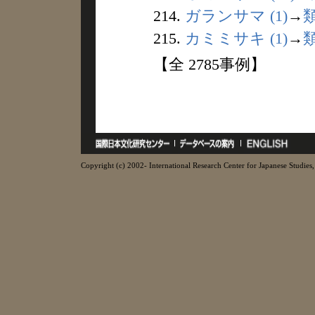
214.
ガランサマ (1)
→
215.
カミミサキ (1)
→
【全 2785事例】
Copyright (c) 2002- International Research Center for Japanese Studies, 