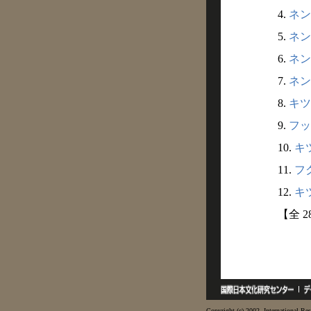
4.
ネン
5.
ネン
6.
ネンブ
7.
ネン
8.
キツ
9.
フッ
10.
キツ
11.
フク
12.
キツ
【全 
Copyright (c) 2002- International Res