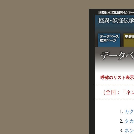
呼称のリスト表示
（全国：「ネ
1.
カク
2.
タカ
3.
ネン