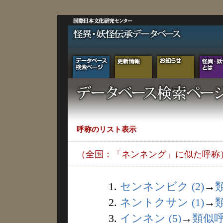
呼称のリスト表示
（全国：「ネンネング」に似た呼称
1.
センネンビク (2)
→
2.
ネントクサン (1)
→
3.
インネン (5)
→
類似