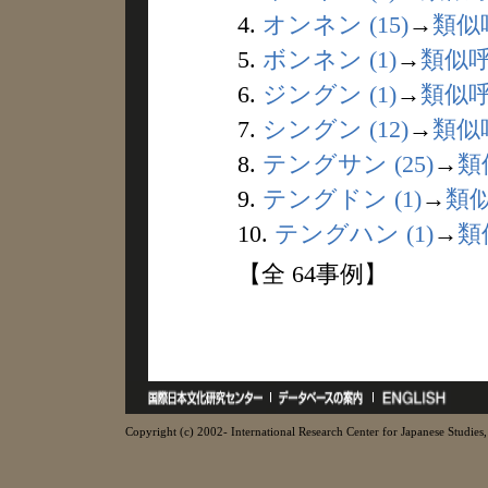
4.
オンネン (15)
→
類似
5.
ボンネン (1)
→
類似
6.
ジングン (1)
→
類似
7.
シングン (12)
→
類似
8.
テングサン (25)
→
類
9.
テングドン (1)
→
類
10.
テングハン (1)
→
類
【全 64事例】
Copyright (c) 2002- International Research Center for Japanese Studies, 