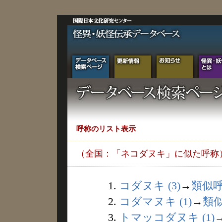
呼称のリスト表示
（全国：「ネコダヌキ」に似た呼称
1.
コダヌキ (3)
→
類似
2.
コダマヌキ (1)
→
類
3.
トマッコダヌキ (1)