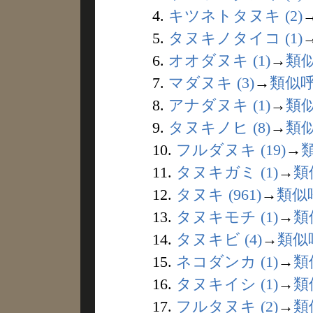
4.
キツネトタヌキ (2)
5.
タヌキノタイコ (1)
6.
オオダヌキ (1)
→
類
7.
マダヌキ (3)
→
類似
8.
アナダヌキ (1)
→
類
9.
タヌキノヒ (8)
→
類
10.
フルダヌキ (19)
→
11.
タヌキガミ (1)
→
類
12.
タヌキ (961)
→
類似
13.
タヌキモチ (1)
→
類
14.
タヌキビ (4)
→
類似
15.
ネコダンカ (1)
→
類
16.
タヌキイシ (1)
→
類
17.
フルタヌキ (2)
→
類