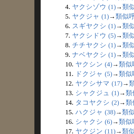
4.
ヤクシゾウ (1)
→
類
5.
ヤクジャ (1)
→
類似
6.
スギヤクシ (1)
→
類
7.
ヤクシドウ (5)
→
類
8.
チチヤクシ (1)
→
類
9.
ナベヤクシ (1)
→
類
10.
ヤクシン (4)
→
類似
11.
ドクジャ (5)
→
類似
12.
ヤクシサマ (17)
→
13.
シャクジュ (1)
→
類
14.
タコヤクシ (2)
→
類
15.
ハクジャ (38)
→
類
16.
シャクシ (6)
→
類似
17.
ヤクジン (11)
→
類