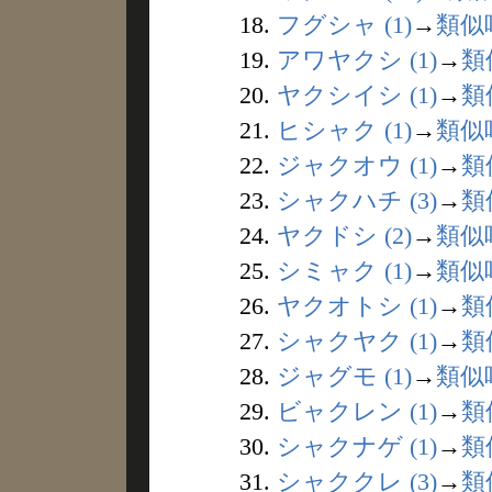
18.
フグシャ (1)
→
類似
19.
アワヤクシ (1)
→
類
20.
ヤクシイシ (1)
→
類
21.
ヒシャク (1)
→
類似
22.
ジャクオウ (1)
→
類
23.
シャクハチ (3)
→
類
24.
ヤクドシ (2)
→
類似
25.
シミャク (1)
→
類似
26.
ヤクオトシ (1)
→
類
27.
シャクヤク (1)
→
類
28.
ジャグモ (1)
→
類似
29.
ビャクレン (1)
→
類
30.
シャクナゲ (1)
→
類
31.
シャククレ (3)
→
類