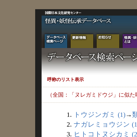
呼称のリスト表示
（全国：「ヌレガミドウジ」に似た
1.
トウジンガミ (1)
→
2.
ナガレミョウジン (1
3.
ヒトコトヌシカミ (2