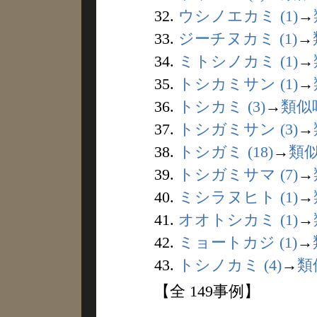
32.
ウシノエカミ (1)
→
33.
ジーチヌカミ (1)
→
34.
ミトシノカミ (1)
→
35.
トシカミサン (1)
→
36.
トシカミ (3)
→
類似
37.
トシガミサン (3)
→
38.
トシガミ (18)
→
類
39.
トシガミサマ (7)
→
40.
ミシラヌヒト (1)
→
41.
オオトシカミ (1)
→
42.
ミョートカジ (1)
→
43.
トシノカミ (4)
→
類
【全 149事例】