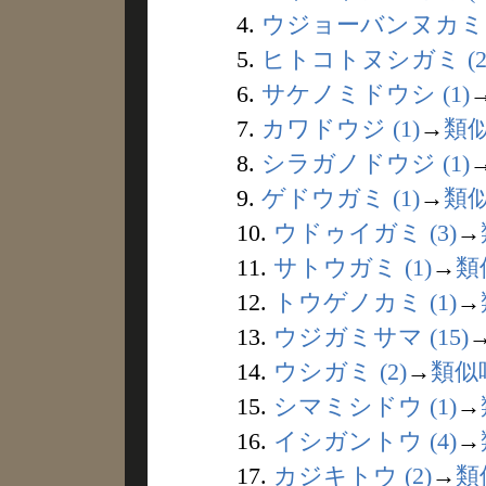
4.
ウジョーバンヌカミ (
5.
ヒトコトヌシガミ (2
6.
サケノミドウシ (1)
7.
カワドウジ (1)
→
類
8.
シラガノドウジ (1)
9.
ゲドウガミ (1)
→
類
10.
ウドゥイガミ (3)
→
11.
サトウガミ (1)
→
類
12.
トウゲノカミ (1)
→
13.
ウジガミサマ (15)
14.
ウシガミ (2)
→
類似
15.
シマミシドウ (1)
→
16.
イシガントウ (4)
→
17.
カジキトウ (2)
→
類