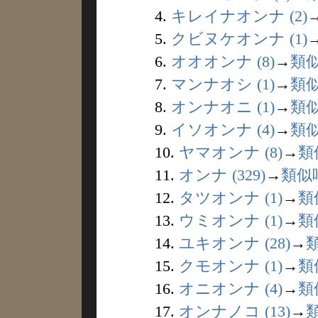
4.
キレイナオンナ (2)
5.
クビヌケオンナ (1)
6.
オオオンナ (8)
→
類
7.
マンナオシ (1)
→
類
8.
オンナオニ (1)
→
類
9.
イソオンナ (4)
→
類
10.
ヤマオンナ (8)
→
類
11.
オンナ (329)
→
類似
12.
タツオンナ (1)
→
類
13.
ウミオンナ (1)
→
類
14.
ユキオンナ (28)
→
15.
クモオンナ (1)
→
類
16.
オニオンナ (4)
→
類
17.
オンナノコ (13)
→