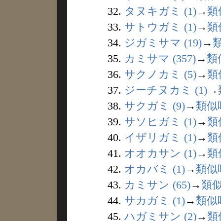
32.
タヌキガミ (1)
→
類
33.
サトウガミ (1)
→
類
34.
ジガミサマ (19)
→
35.
カミサマ (357)
→
類
36.
サクノカミ (5)
→
類
37.
ジーチヌカミ (1)
→
38.
サクガミ (9)
→
類似
39.
サソヒガミ (1)
→
類
40.
イザリガミ (1)
→
類
41.
オオカサン (1)
→
類
42.
オカバミ (1)
→
類似
43.
カミサン (65)
→
類
44.
サカガミ (1)
→
類似
45.
ハガミサン (2)
→
類