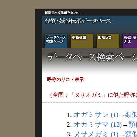
呼称のリスト表示
（全国：「ヌサオガミ」に似た呼称
1.
オガミサン (1)
→
類
2.
オカミサマ (12)
→
類
3.
ヌサメガミ (1)
→
類