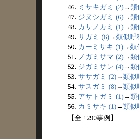
46.
ミサキガミ (2)
→
類
47.
ジヌシガミ (6)
→
類
48.
カサノカミ (1)
→
類
49.
サガミ (6)
→
類似呼
50.
カーミサキ (1)
→
類
51.
ノガミサマ (2)
→
類
52.
ジガミサン (4)
→
類
53.
ササガミ (2)
→
類似
54.
サスガミ (8)
→
類似
55.
アサトガミ (1)
→
類
56.
カミサキ (1)
→
類似
【全 1290事例】