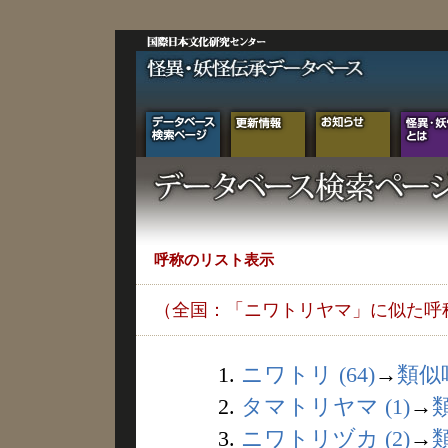
呼称のリスト表示
（全国：「ニワトリヤマ」に似た呼
1.
ニワトリ (64)
→
類似
2.
タマトリヤマ (1)
→
3.
ニワトリヅカ (2)
→