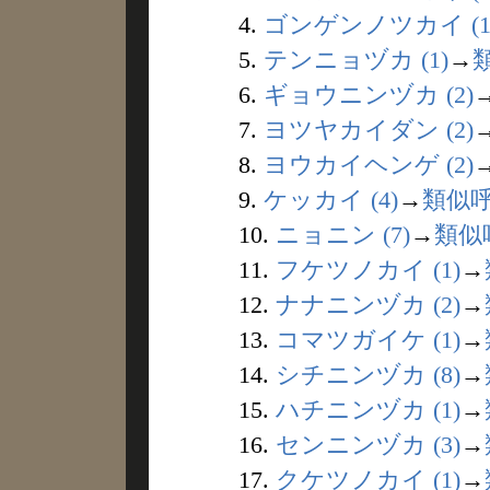
4.
ゴンゲンノツカイ (1
5.
テンニョヅカ (1)
→
6.
ギョウニンヅカ (2)
7.
ヨツヤカイダン (2)
8.
ヨウカイヘンゲ (2)
9.
ケッカイ (4)
→
類似
10.
ニョニン (7)
→
類似
11.
フケツノカイ (1)
→
12.
ナナニンヅカ (2)
→
13.
コマツガイケ (1)
→
14.
シチニンヅカ (8)
→
15.
ハチニンヅカ (1)
→
16.
センニンヅカ (3)
→
17.
クケツノカイ (1)
→