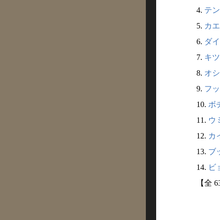
4.
テン
5.
カエ
6.
ダイ
7.
キツ
8.
オシ
9.
フッ
10.
ボ
11.
ウ
12.
カ
13.
ブ
14.
ビ
【全 