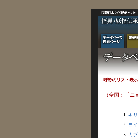
呼称のリスト表示
（全国：「ニ
1.
キリ
2.
ヨイ
3.
カブ