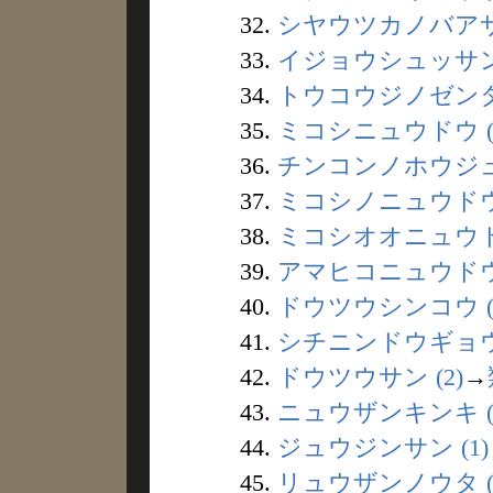
32.
シヤウツカノバアサン
33.
イジョウシュッサン 
34.
トウコウジノゼンタツ
35.
ミコシニュウドウ (2
36.
チンコンノホウジュツ
37.
ミコシノニュウドウ 
38.
ミコシオオニュウドウ
39.
アマヒコニュウドウ 
40.
ドウツウシンコウ (
41.
シチニンドウギョウ 
42.
ドウツウサン (2)
→
43.
ニュウザンキンキ (
44.
ジュウジンサン (1)
45.
リュウザンノウタ (