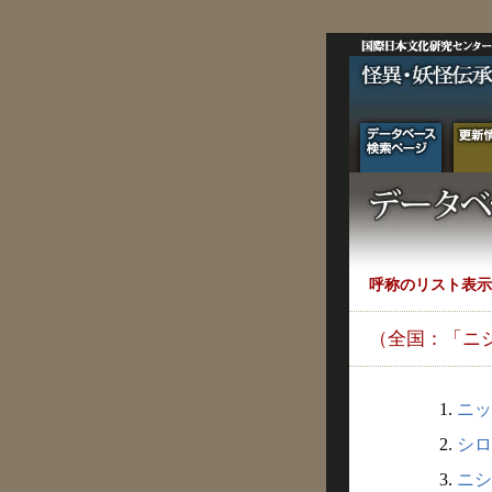
呼称のリスト表示
（全国：「ニ
1.
ニッ
2.
シロ
3.
ニシ