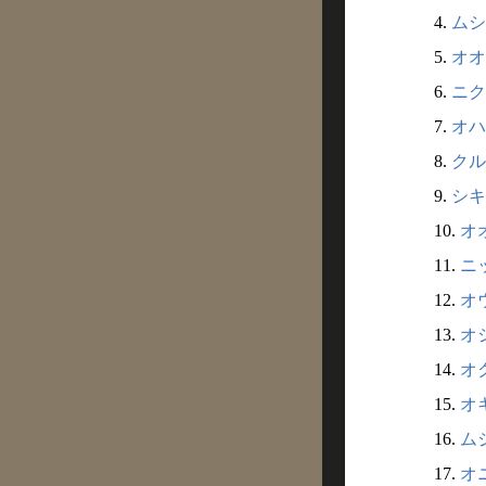
4.
ムシ
5.
オオ
6.
ニク
7.
オハ
8.
クル
9.
シキ
10.
オオ
11.
ニッ
12.
オウ
13.
オシ
14.
オク
15.
オキ
16.
ムジ
17.
オニ