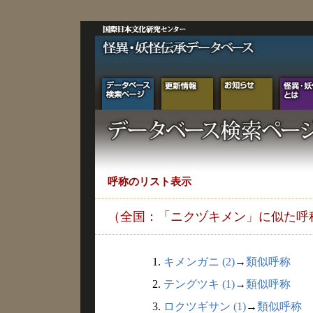
呼称のリスト表示
（全国：「ニクヅキメン」に似た呼
1.
キメンガニ (2)
→
類似呼称
2.
テングツキ (1)
→
類似呼称
3.
ロクツギサン (1)
→
類似呼称