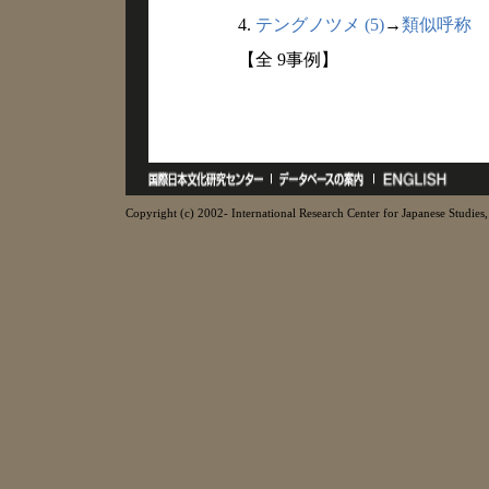
4.
テングノツメ (5)
→
類似呼称
【全 9事例】
Copyright (c) 2002- International Research Center for Japanese Studies, 