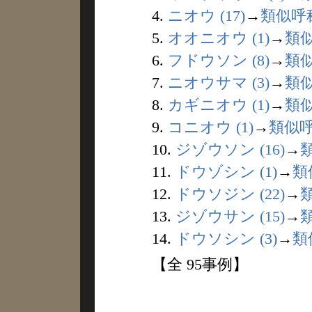
4.
ニオウ (17)
→
類似呼
5.
オオニオウ (1)
→
類
6.
フドウソン (8)
→
類
7.
ニオウサマ (3)
→
類
8.
カギニオウ (1)
→
類
9.
コニオウ (1)
→
類似
10.
ジゾウソン (16)
→
11.
ドウゾシン (1)
→
類
12.
ドウソジン (22)
→
13.
ジゾウサン (15)
→
14.
ドウソシン (3)
→
類
【全 95事例】