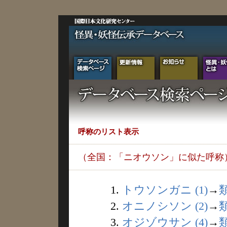
呼称のリスト表示
（全国：「ニオウソン」に似た呼称
1.
トウソンガニ (1)
→
2.
オニノシソン (2)
→
3.
オジゾウサン (4)
→