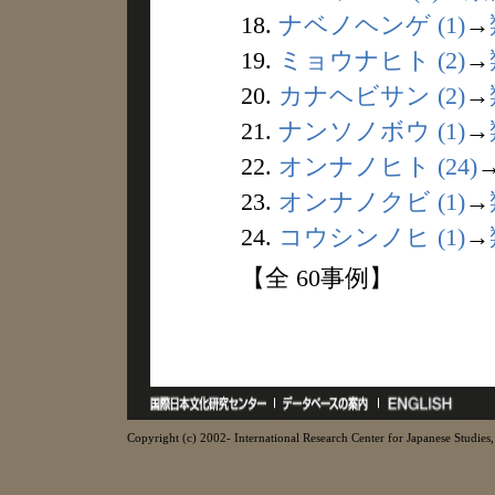
18.
ナベノヘンゲ (1)
→
19.
ミョウナヒト (2)
→
20.
カナヘビサン (2)
→
21.
ナンソノボウ (1)
→
22.
オンナノヒト (24)
23.
オンナノクビ (1)
→
24.
コウシンノヒ (1)
→
【全 60事例】
Copyright (c) 2002- International Research Center for Japanese Studies, 