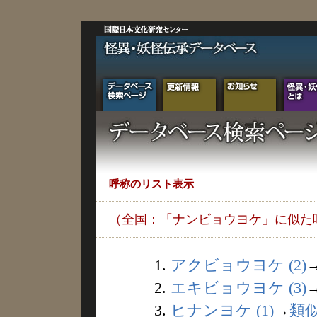
呼称のリスト表示
（全国：「ナンビョウヨケ」に似た
1.
アクビョウヨケ (2)
2.
エキビョウヨケ (3)
3.
ヒナンヨケ (1)
→
類