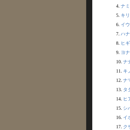
4.
ナミ
5.
キリ
6.
イウ
7.
ハナ
8.
ヒギ
9.
ヨナ
10.
ナ
11.
キ
12.
ナ
13.
タタ
14.
ヒ
15.
シバ
16.
イ
17.
ク