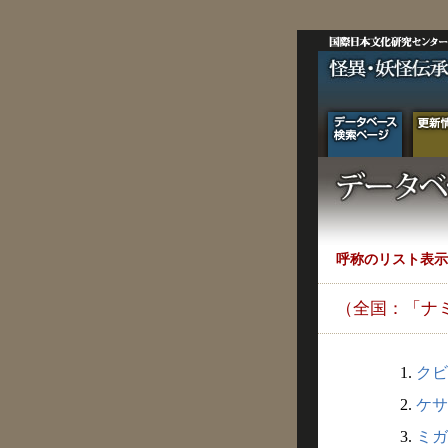
呼称のリスト表示
（全国：「ナ
1.
クビ
2.
ケサ
3.
ミガ