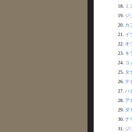
18.
ミ
19.
ジ
20.
カ
21.
イウ
22.
オツ
23.
キラ
24.
コ
25.
タ
26.
テナ
27.
ハ
28.
ア
29.
ダキ
30.
ナ
31.
ジゾ