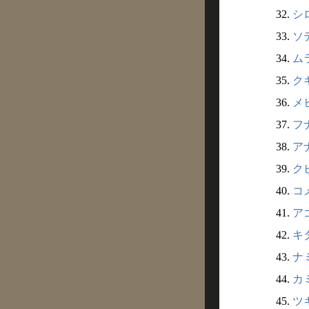
32.
シ
33.
ソ
34.
ム
35.
ク
36.
メヒ
37.
フナ
38.
アナ
39.
ク
40.
コ
41.
ア
42.
キ
43.
ナミ
44.
カミ
45.
ツキ