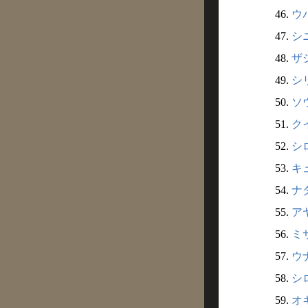
46.
ウバ
47.
シニ
48.
ザシ
49.
シリ
50.
ソウ
51.
クイ
52.
シロ
53.
キュ
54.
ナダ
55.
アヤ
56.
ミサ
57.
ウナ
58.
シロ
59.
オキ