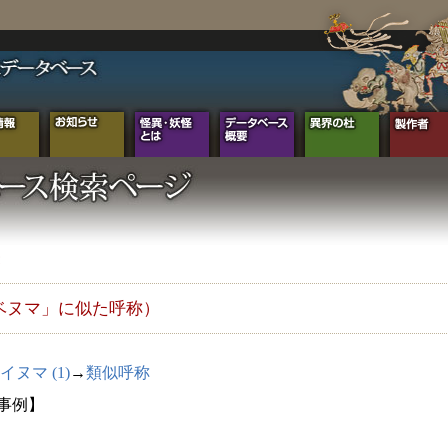
ベヌマ」に似た呼称）
イヌマ (1)
→
類似呼称
1事例】