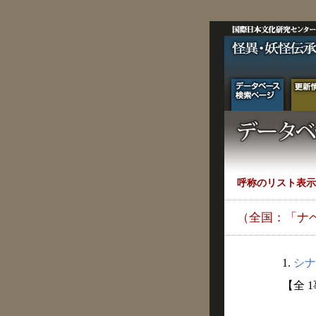
呼称のリスト表示
（全国：「ナ
1.
シナ
【全 