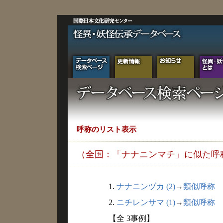
呼称のリスト表示
（全国：「ナナニンマチ」に似た呼
1.
ナナニンヅカ (2)
→
類似呼称
2.
ニチレンサマ (1)
→
類似呼称
【全 3事例】