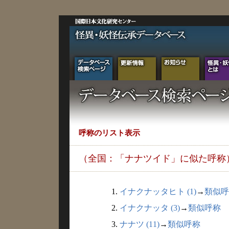
呼称のリスト表示
（全国：「ナナツイド」に似た呼称
1.
イナクナッタヒト (1)
→
類似呼
2.
イナクナッタ (3)
→
類似呼称
3.
ナナツ (11)
→
類似呼称