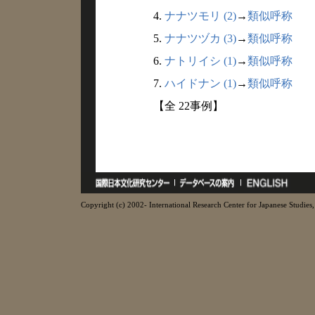
4.
ナナツモリ (2)
→
類似呼称
5.
ナナツヅカ (3)
→
類似呼称
6.
ナトリイシ (1)
→
類似呼称
7.
ハイドナン (1)
→
類似呼称
【全 22事例】
Copyright (c) 2002- International Research Center for Japanese Studies, 