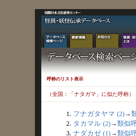
呼称のリスト表示
（全国：「ナタガマ」に似た呼称）
1.
フナガタヤマ (2)
→
2.
タカマル (2)
→
類似
3.
ナダカゼ (1)
→
類似