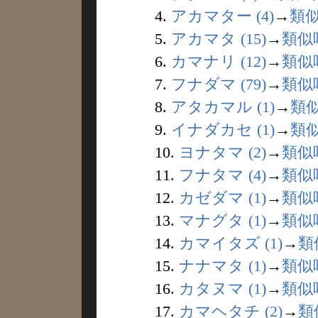
4.
アカマター (4)
→
類
5.
アカマタ (15)
→
類似
6.
カマナリ (12)
→
類似
7.
フナダマ (79)
→
類似
8.
アタカマル (1)
→
類
9.
イナダカセ (1)
→
類
10.
ヨナタマ (2)
→
類似
11.
フナタマ (4)
→
類似
12.
カゼダマ (1)
→
類似
13.
マナグタ (1)
→
類似
14.
カマイタズ (1)
→
類
15.
ナナマタ (1)
→
類似
16.
カタヌマ (1)
→
類似
17.
カマヘタチ (2)
→
類