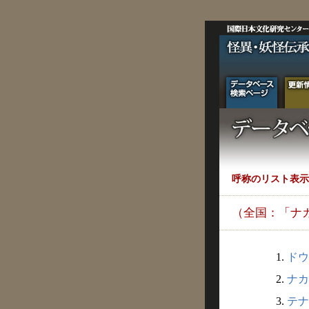
呼称のリスト表示
（全国：「ナ
1.
ドウ
2.
ナカ
3.
テナ