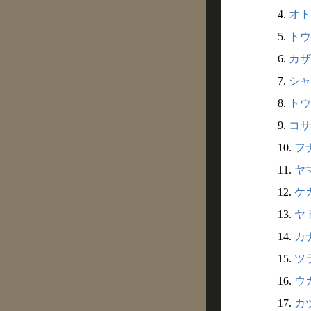
4.
オト
5.
トウ
6.
カザ
7.
シャ
8.
トウ
9.
コサ
10.
フナ
11.
ヤマ
12.
ケガ
13.
ヤト
14.
カナ
15.
ツラ
16.
ウガ
17.
カヅ