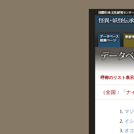
呼称のリスト表示
（全国：「ナ
1.
マジ
2.
イシ
3.
オコ