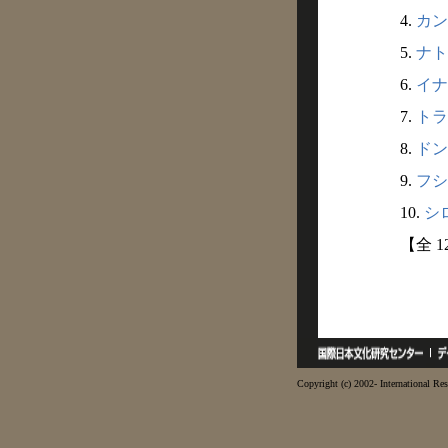
4.
カン
5.
ナト
6.
イナ
7.
トラ
8.
ドン
9.
フシ
10.
シロ
【全 
Copyright (c) 2002- International Res