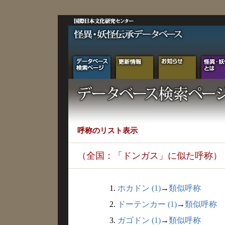
呼称のリスト表示
（全国：「ドンガス」に似た呼称）
1.
ホカドン (1)
→
類似呼称
2.
ドーテンカー (1)
→
類似呼称
3.
ガゴドン (1)
→
類似呼称