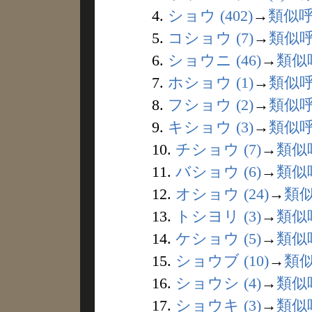
4.
ショウ (402)
→
類似
5.
コショウ (7)
→
類似
6.
ショウニ (46)
→
類似
7.
ホショウ (1)
→
類似
8.
フショウ (2)
→
類似
9.
キショウ (3)
→
類似
10.
チショウ (7)
→
類似
11.
バショウ (6)
→
類似
12.
オショウ (24)
→
類
13.
トシヨリ (3)
→
類似
14.
ケショウ (5)
→
類似
15.
ショウブ (10)
→
類
16.
ショウシ (4)
→
類似
17.
ショウキ (3)
→
類似