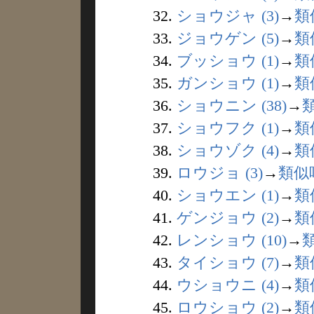
32.
ショウジャ (3)
→
類
33.
ジョウゲン (5)
→
類
34.
ブッショウ (1)
→
類
35.
ガンショウ (1)
→
類
36.
ショウニン (38)
→
37.
ショウフク (1)
→
類
38.
ショウゾク (4)
→
類
39.
ロウジョ (3)
→
類似
40.
ショウエン (1)
→
類
41.
ゲンジョウ (2)
→
類
42.
レンショウ (10)
→
43.
タイショウ (7)
→
類
44.
ウショウニ (4)
→
類
45.
ロウショウ (2)
→
類