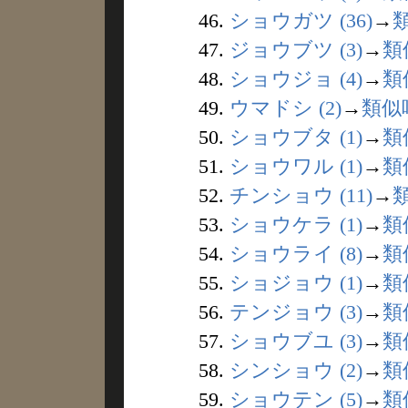
46.
ショウガツ (36)
→
47.
ジョウブツ (3)
→
類
48.
ショウジョ (4)
→
類
49.
ウマドシ (2)
→
類似
50.
ショウブタ (1)
→
類
51.
ショウワル (1)
→
類
52.
チンショウ (11)
→
53.
ショウケラ (1)
→
類
54.
ショウライ (8)
→
類
55.
ショジョウ (1)
→
類
56.
テンジョウ (3)
→
類
57.
ショウブユ (3)
→
類
58.
シンショウ (2)
→
類
59.
ショウテン (5)
→
類