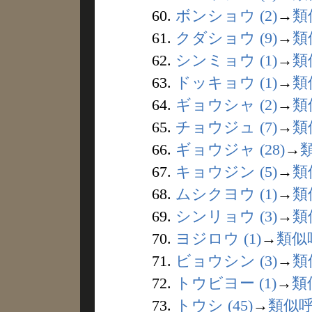
60.
ボンショウ (2)
→
類
61.
クダショウ (9)
→
類
62.
シンミョウ (1)
→
類
63.
ドッキョウ (1)
→
類
64.
ギョウシャ (2)
→
類
65.
チョウジュ (7)
→
類
66.
ギョウジャ (28)
→
67.
キョウジン (5)
→
類
68.
ムシクヨウ (1)
→
類
69.
シンリョウ (3)
→
類
70.
ヨジロウ (1)
→
類似
71.
ビョウシン (3)
→
類
72.
トウビヨー (1)
→
類
73.
トウシ (45)
→
類似