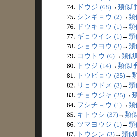
74.
ドウジ (68)
→
類似
75.
シンギョウ (2)
→
類
76.
ドウキョウ (1)
→
類
77.
ギョウイシ (1)
→
類
78.
ショウヨウ (3)
→
類
79.
ヨウトウ (6)
→
類似
80.
トウジ (14)
→
類似
81.
トウビョウ (35)
→
82.
リョウドメ (3)
→
類
83.
チョウジャ (25)
→
84.
フシチョウ (1)
→
類
85.
キトウシ (37)
→
類
86.
ツマヨウジ (1)
→
類
87.
トウシン (3)
→
類似