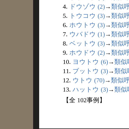
4.
ドウゾウ (2)
→
類似
5.
トウコウ (3)
→
類似
6.
ホウトウ (3)
→
類似
7.
ウバドウ (1)
→
類似
8.
ベットウ (3)
→
類似
9.
ホウドウ (2)
→
類似
10.
ヨウトウ (6)
→
類似
11.
ブットウ (3)
→
類似
12.
ウトウ (70)
→
類似
13.
ハットウ (3)
→
類似
【全 102事例】