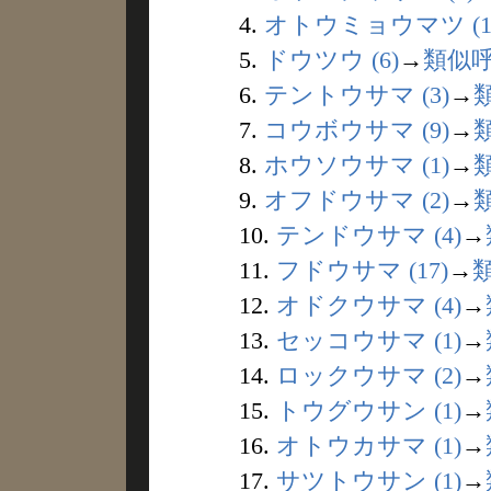
4.
オトウミョウマツ (1
5.
ドウツウ (6)
→
類似
6.
テントウサマ (3)
→
7.
コウボウサマ (9)
→
8.
ホウソウサマ (1)
→
9.
オフドウサマ (2)
→
10.
テンドウサマ (4)
→
11.
フドウサマ (17)
→
12.
オドクウサマ (4)
→
13.
セッコウサマ (1)
→
14.
ロックウサマ (2)
→
15.
トウグウサン (1)
→
16.
オトウカサマ (1)
→
17.
サツトウサン (1)
→