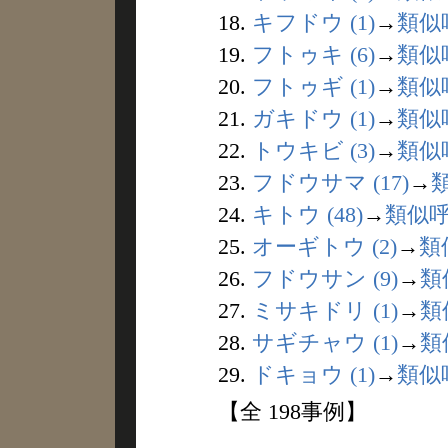
18.
キフドウ (1)
→
類似
19.
フトゥキ (6)
→
類似
20.
フトゥギ (1)
→
類似
21.
ガキドウ (1)
→
類似
22.
トウキビ (3)
→
類似
23.
フドウサマ (17)
→
24.
キトウ (48)
→
類似
25.
オーギトウ (2)
→
類
26.
フドウサン (9)
→
類
27.
ミサキドリ (1)
→
類
28.
サギチャウ (1)
→
類
29.
ドキョウ (1)
→
類似
【全 198事例】