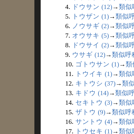
4.
ドウサン (12)
→
類似
5.
トウザン (1)
→
類似
6.
ノウサギ (2)
→
類似
7.
オウサキ (5)
→
類似
8.
ドウサイ (2)
→
類似
9.
ウサギ (12)
→
類似呼
10.
ゴトウサン (1)
→
類
11.
トウイキ (1)
→
類似
12.
キトウシ (37)
→
類
13.
キドウ (14)
→
類似
14.
セキトウ (3)
→
類似
15.
ザトウ (9)
→
類似呼
16.
サントウ (4)
→
類似
17.
トウセキ (1)
→
類似