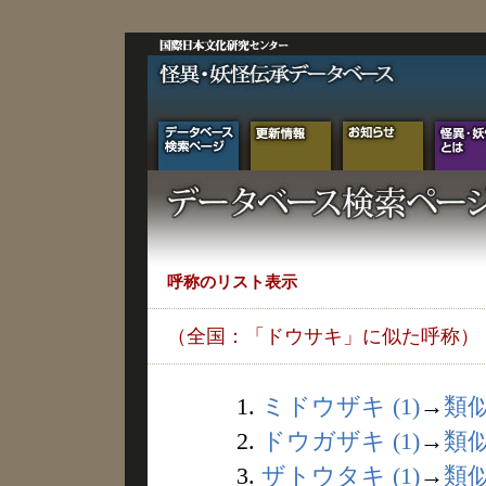
呼称のリスト表示
（全国：「ドウサキ」に似た呼称）
1.
ミドウザキ (1)
→
類
2.
ドウガザキ (1)
→
類
3.
ザトウタキ (1)
→
類