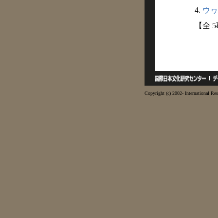
4.
ウヮ
【全 
Copyright (c) 2002- International Res