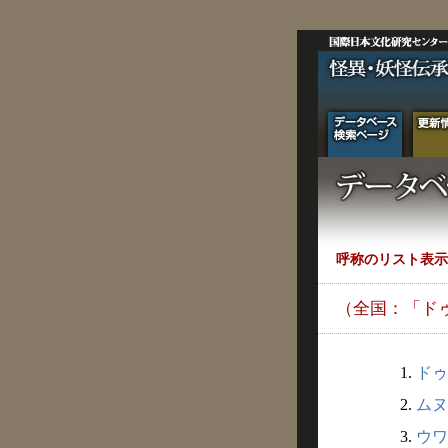
呼称のリスト表示
（全国：「ド
1.
ドゥリ
2.
ムヌ
3.
ウワ