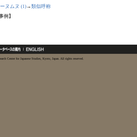
ーヌムヌ (1)
→
類似呼称
5事例】
earch Center for Japanese Studies, Kyoto, Japan. All rights reserved.