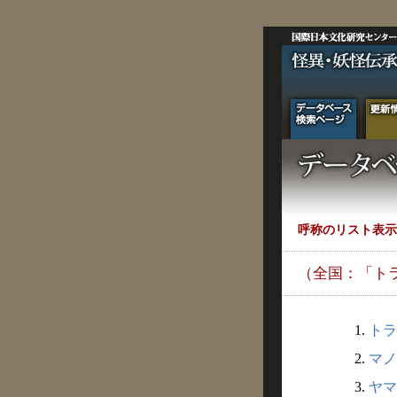
呼称のリスト表示
（全国：「ト
1.
トラ
2.
マノ
3.
ヤマ