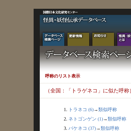
呼称のリスト表示
（全国：「トラゲネコ」に似た呼称
1.
トラネコ (6)
→
類似呼称
2.
ネトゴンゲン (1)
→
類似呼称
3.
バケネコ (37)
→
類似呼称