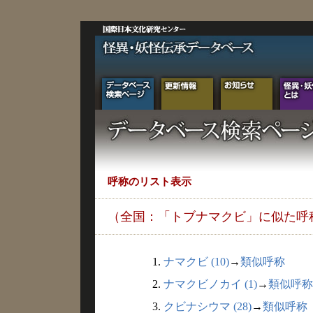
呼称のリスト表示
（全国：「トブナマクビ」に似た呼
1.
ナマクビ (10)
→
類似呼称
2.
ナマクビノカイ (1)
→
類似呼称
3.
クビナシウマ (28)
→
類似呼称