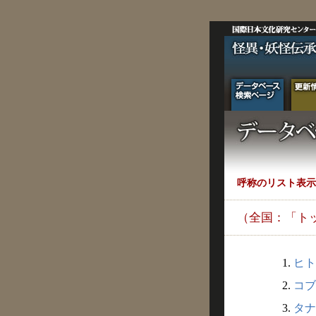
呼称のリスト表示
（全国：「ト
1.
ヒト
2.
コブ
3.
タナ