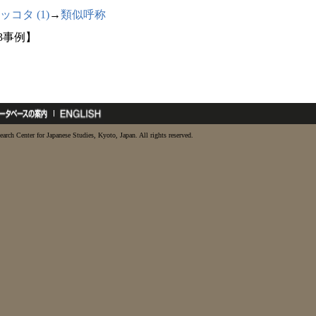
ッコタ (1)
→
類似呼称
33事例】
earch Center for Japanese Studies, Kyoto, Japan. All rights reserved.