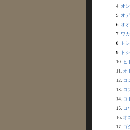
4.
オシ
5.
オデ
6.
オオ
7.
ワカ
8.
トシ
9.
トシ
10.
ヒト
11.
オト
12.
コン
13.
コン
14.
コト
15.
コウ
16.
オコ
17.
ゴシ