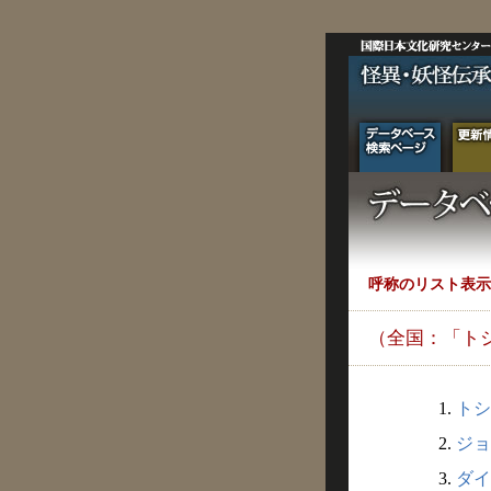
呼称のリスト表示
（全国：「ト
1.
トシ
2.
ジョ
3.
ダイ