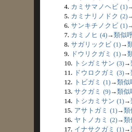
4.
カミサマノヘビ (1)
5.
カミナリノドク (2)
6.
サンキチノクビ (1)
7.
カミノヒ (4)
→
類似
8.
サガリックビ (1)
→
9.
ドウリクガミ (1)
→
10.
トシガミサン (3)
→
11.
ドウロクガミ (3)
→
12.
トビガミ (1)
→
類似
13.
サクガミ (9)
→
類似
14.
トシカミサン (1)
→
15.
アサトガミ (1)
→
類
16.
ヤトノカミ (2)
→
類
17.
イナサクガミ (1)
→