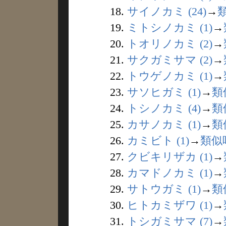
18.
サイノカミ (24)
→
19.
ミトシノカミ (1)
→
20.
トオリノカミ (2)
→
21.
サクガミサマ (2)
→
22.
トウゲノカミ (1)
→
23.
サソヒガミ (1)
→
類
24.
トシノカミ (4)
→
類
25.
カサノカミ (1)
→
類
26.
カミビト (1)
→
類似
27.
クビキリザカ (1)
→
28.
カマドノカミ (1)
→
29.
サトウガミ (1)
→
類
30.
ヒトカミザワ (1)
→
31.
トシガミサマ (7)
→