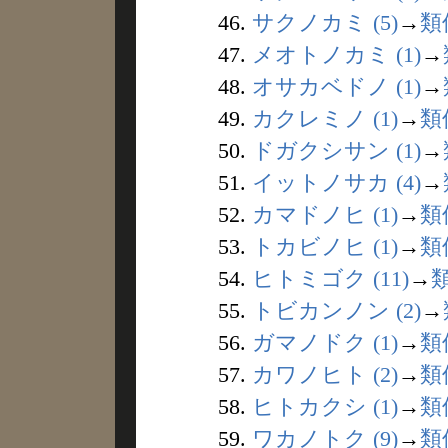
46.
サクノカミ (5)
→
類
47.
メオトノカミ (1)
→
48.
オサカベドノ (1)
→
49.
カクレミノ (1)
→
類
50.
ドガクシサン (1)
→
51.
イットノサカ (4)
→
52.
カマドノヒ (1)
→
類
53.
トカビノヒ (1)
→
類
54.
ヒトミゴク (11)
→
55.
トビカンノン (2)
→
56.
ガマノドク (1)
→
類
57.
カワノヒト (2)
→
類
58.
ヒトカクシ (1)
→
類
59.
ワカノトク (9)
→
類