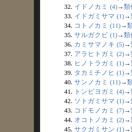
32.
イドノカミ (4)
→
類
33.
イドガミサマ (1)
→
34.
コトノカミ (11)
→
35.
サルガクビ (1)
→
類
36.
カミサマノキ (5)
→
37.
アラヒトガミ (2)
→
38.
ヒノトラガミ (1)
→
39.
タカミチノヒ (1)
→
40.
サンノカミ (11)
→
41.
トンビヨガミ (4)
→
42.
ソトガミサマ (1)
→
43.
コドモノカミ (7)
→
44.
オコトノカミ (2)
→
45.
サクガミサン (1)
→