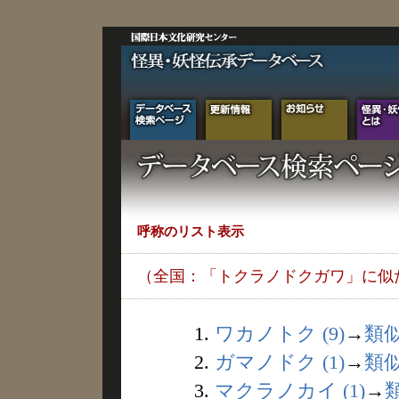
呼称のリスト表示
（全国：「トクラノドクガワ」に似
1.
ワカノトク (9)
→
類
2.
ガマノドク (1)
→
類
3.
マクラノカイ (1)
→