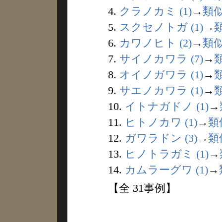
4.
クラノカミ (1)
→
類
5.
スクセノトガ (1)
→
6.
カワノヒト (2)
→
類
7.
サイノカワラ (7)
→
8.
オイノガワラ (1)
→
9.
サエノカワラ (1)
→
10.
イトナガドノ (1)
→
11.
ヒトノカワ (1)
→
類
12.
ガワラドン (3)
→
類
13.
ヒノトラガミ (1)
→
14.
カムラーグワ (1)
→
【全 31事例】