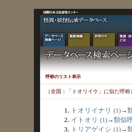
呼称のリスト表示
（全国：「トオリイケ」に似た呼称
1.
トオリイナリ (1)
→
2.
イトオリ (1)
→
類似
3.
トリアゲイシ (1)
→