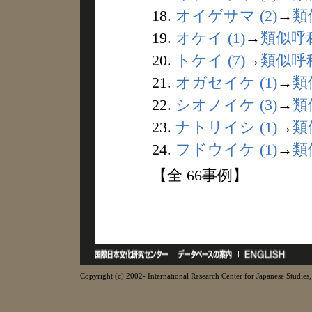
18.
オイゲサマ (2)
→
類
19.
オケイ (1)
→
類似呼
20.
トケイ (7)
→
類似呼
21.
オガセイケ (1)
→
類
22.
シオノイケ (3)
→
類
23.
ナトリイシ (1)
→
類
24.
フドウイケ (1)
→
類
【全 66事例】
Copyright (c) 2002- International Research Center for Japanese Studies, 