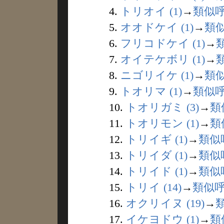
4.
トリオイ (1)
→
類似
5.
オオドケイ (1)
→
類
6.
フリコドケイ (1)
→
7.
オイテケボリ (1)
→
8.
ニゴリイケ (1)
→
類
9.
トオリマ (1)
→
類似
10.
トオリガミ (3)
→
類
11.
トオリモン (1)
→
類
12.
トリイギ (1)
→
類似
13.
トリイダ (1)
→
類似
14.
トリイド (1)
→
類似
15.
トリイ (14)
→
類似
16.
オクリイヌ (19)
→
17.
イケヨドウ (1)
→
類