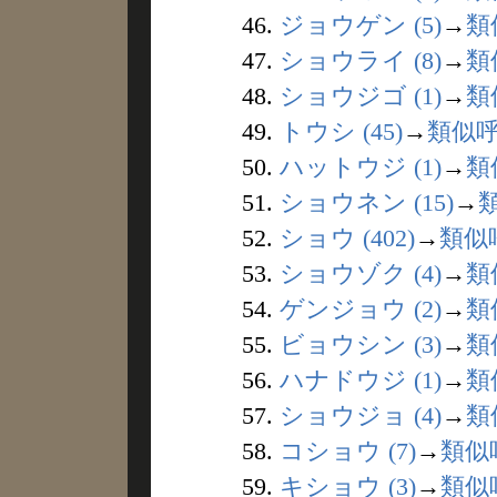
46.
ジョウゲン (5)
→
類
47.
ショウライ (8)
→
類
48.
ショウジゴ (1)
→
類
49.
トウシ (45)
→
類似
50.
ハットウジ (1)
→
類
51.
ショウネン (15)
→
52.
ショウ (402)
→
類似
53.
ショウゾク (4)
→
類
54.
ゲンジョウ (2)
→
類
55.
ビョウシン (3)
→
類
56.
ハナドウジ (1)
→
類
57.
ショウジョ (4)
→
類
58.
コショウ (7)
→
類似
59.
キショウ (3)
→
類似