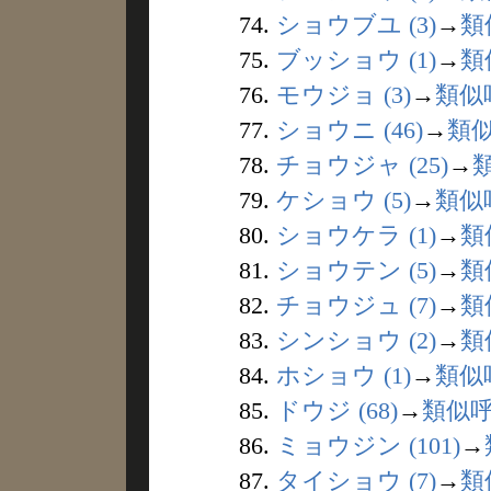
74.
ショウブユ (3)
→
類
75.
ブッショウ (1)
→
類
76.
モウジョ (3)
→
類似
77.
ショウニ (46)
→
類
78.
チョウジャ (25)
→
79.
ケショウ (5)
→
類似
80.
ショウケラ (1)
→
類
81.
ショウテン (5)
→
類
82.
チョウジュ (7)
→
類
83.
シンショウ (2)
→
類
84.
ホショウ (1)
→
類似
85.
ドウジ (68)
→
類似
86.
ミョウジン (101)
→
87.
タイショウ (7)
→
類