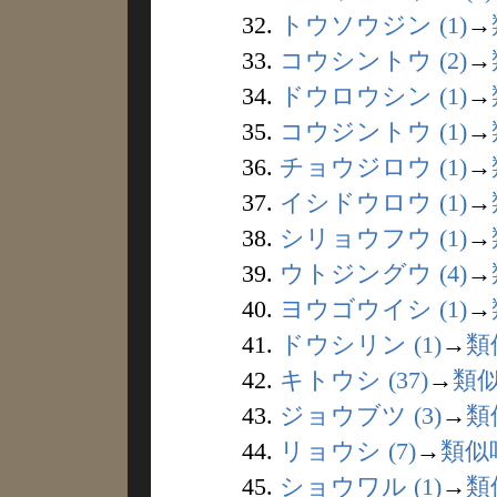
32.
トウソウジン (1)
→
33.
コウシントウ (2)
→
34.
ドウロウシン (1)
→
35.
コウジントウ (1)
→
36.
チョウジロウ (1)
→
37.
イシドウロウ (1)
→
38.
シリョウフウ (1)
→
39.
ウトジングウ (4)
→
40.
ヨウゴウイシ (1)
→
41.
ドウシリン (1)
→
類
42.
キトウシ (37)
→
類
43.
ジョウブツ (3)
→
類
44.
リョウシ (7)
→
類似
45.
ショウワル (1)
→
類