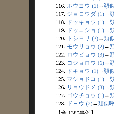
116.
ホウヨウ (1)
→
類
117.
ジョロウダ (1)
→
118.
ドッキョウ (1)
→
119.
ドッコショ (1)
→
120.
トシヨリ (3)
→
類
121.
モウリョウ (2)
→
122.
ロウビョウ (3)
→
123.
コジョロウ (6)
→
124.
ドキョウ (1)
→
類
125.
マショドコ (1)
→
126.
リョウドメ (3)
→
127.
ゴウチョウ (1)
→
128.
ドヨウ (2)
→
類似
【全 1389事例】