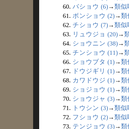
60.
バショウ (6)
→
類似
61.
ボンショウ (2)
→
類
62.
チショウ (7)
→
類似
63.
リュウジョ (20)
→
64.
ショウニン (38)
→
65.
チンショウ (11)
→
66.
ショウブタ (1)
→
類
67.
ドウジギリ (1)
→
類
68.
カワドウジ (1)
→
類
69.
ショジョウ (1)
→
類
70.
ショウジャ (3)
→
類
71.
トウシン (3)
→
類似
72.
フショウ (2)
→
類似
73.
テンジョウ (3)
→
類