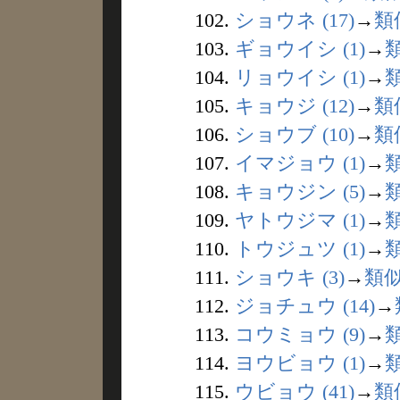
102.
ショウネ (17)
→
類
103.
ギョウイシ (1)
→
104.
リョウイシ (1)
→
105.
キョウジ (12)
→
類
106.
ショウブ (10)
→
類
107.
イマジョウ (1)
→
108.
キョウジン (5)
→
109.
ヤトウジマ (1)
→
110.
トウジュツ (1)
→
111.
ショウキ (3)
→
類
112.
ジョチュウ (14)
→
113.
コウミョウ (9)
→
114.
ヨウビョウ (1)
→
115.
ウビョウ (41)
→
類