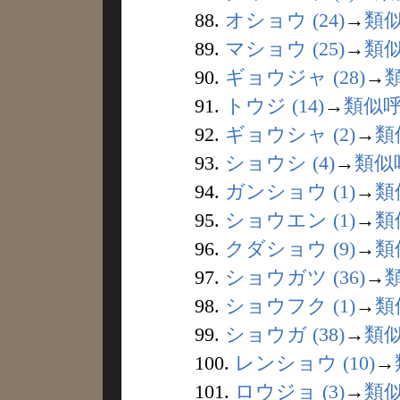
88.
オショウ (24)
→
類
89.
マショウ (25)
→
類
90.
ギョウジャ (28)
→
91.
トウジ (14)
→
類似
92.
ギョウシャ (2)
→
類
93.
ショウシ (4)
→
類似
94.
ガンショウ (1)
→
類
95.
ショウエン (1)
→
類
96.
クダショウ (9)
→
類
97.
ショウガツ (36)
→
98.
ショウフク (1)
→
類
99.
ショウガ (38)
→
類
100.
レンショウ (10)
→
101.
ロウジョ (3)
→
類