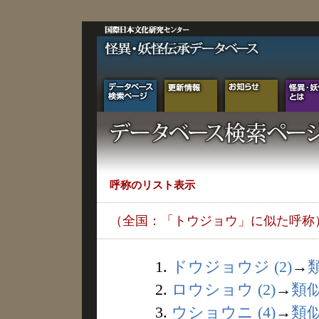
呼称のリスト表示
（全国：「トウジョウ」に似た呼称
1.
ドウジョウジ (2)
→
2.
ロウショウ (2)
→
類
3.
ウショウニ (4)
→
類