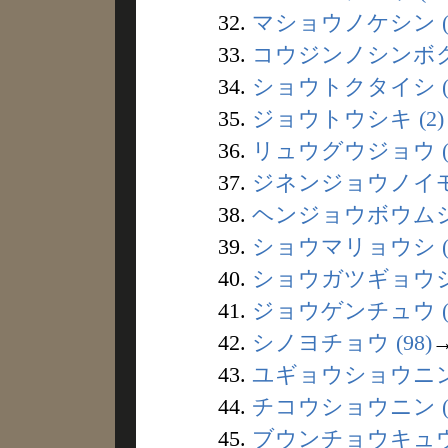
32.
マショウノケシン (
33.
コウジンノシンボク 
34.
ショウトクタイシ (1
35.
ジョウトウシキ (2)
36.
リュウグウジョウ (
37.
ジネンジョウノイモ 
38.
ヘンジョウボウムシ 
39.
ショウマリョウシ (
40.
ショウガツギョウジ 
41.
ジョウゲンチュウ (
42.
シノヨチョウ (98)
43.
ユギョウショウニン 
44.
チコウショウニン (
45.
ブウンチョウキュウ 