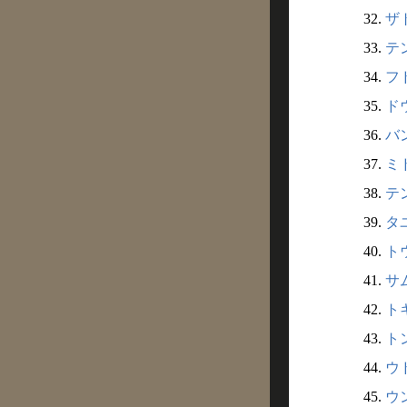
32.
ザト
33.
テン
34.
フド
35.
ドウ
36.
バン
37.
ミド
38.
テン
39.
タユ
40.
トウ
41.
サム
42.
トキ
43.
トン
44.
ウド
45.
ウン