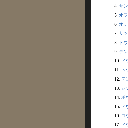
4.
サン
5.
オフ
6.
オジ
7.
サツ
8.
トウ
9.
テン
10.
ドウ
11.
トウ
12.
テン
13.
シ
14.
ボウ
15.
ドウ
16.
コウ
17.
ドウ