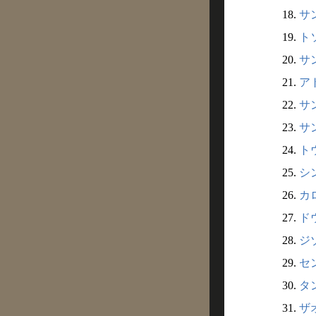
18.
サン
19.
トソ
20.
サン
21.
アト
22.
サン
23.
サン
24.
トウ
25.
シン
26.
カロ
27.
ドウ
28.
ジゾ
29.
セン
30.
タン
31.
ザオ