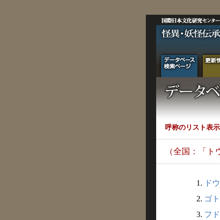
呼称のリスト表示
（全国：「ト
1.
ドウサ
2.
ゴト
3.
フド