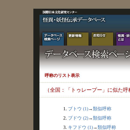
呼称のリスト表示
（全国：「トゥレープー」に似た呼
1.
ブトウ (1)
→
類似呼称
2.
ブドウ (2)
→
類似呼称
3.
キフドウ (1)
→
類似呼称